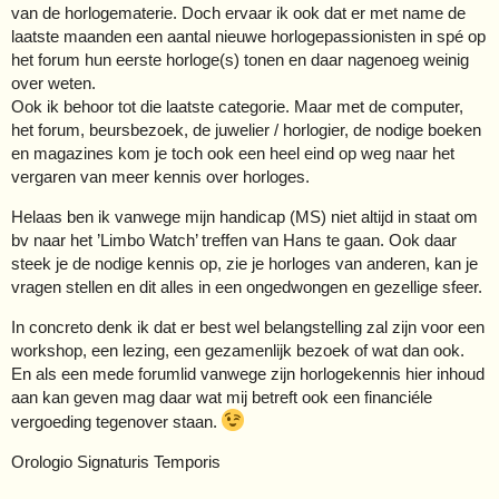
van de horlogematerie. Doch ervaar ik ook dat er met name de
laatste maanden een aantal nieuwe horlogepassionisten in spé op
het forum hun eerste horloge(s) tonen en daar nagenoeg weinig
over weten.
Ook ik behoor tot die laatste categorie. Maar met de computer,
het forum, beursbezoek, de juwelier / horlogier, de nodige boeken
en magazines kom je toch ook een heel eind op weg naar het
vergaren van meer kennis over horloges.
Helaas ben ik vanwege mijn handicap (MS) niet altijd in staat om
bv naar het ’Limbo Watch’ treffen van Hans te gaan. Ook daar
steek je de nodige kennis op, zie je horloges van anderen, kan je
vragen stellen en dit alles in een ongedwongen en gezellige sfeer.
In concreto denk ik dat er best wel belangstelling zal zijn voor een
workshop, een lezing, een gezamenlijk bezoek of wat dan ook.
En als een mede forumlid vanwege zijn horlogekennis hier inhoud
aan kan geven mag daar wat mij betreft ook een financiéle
vergoeding tegenover staan.
Orologio Signaturis Temporis