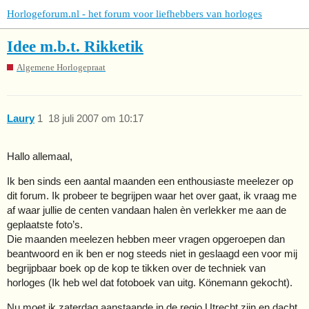
Horlogeforum.nl - het forum voor liefhebbers van horloges
Idee m.b.t. Rikketik
Algemene Horlogepraat
Laury
1
18 juli 2007 om 10:17
Hallo allemaal,
Ik ben sinds een aantal maanden een enthousiaste meelezer op
dit forum. Ik probeer te begrijpen waar het over gaat, ik vraag me
af waar jullie de centen vandaan halen èn verlekker me aan de
geplaatste foto’s.
Die maanden meelezen hebben meer vragen opgeroepen dan
beantwoord en ik ben er nog steeds niet in geslaagd een voor mij
begrijpbaar boek op de kop te tikken over de techniek van
horloges (Ik heb wel dat fotoboek van uitg. Könemann gekocht).
Nu moet ik zaterdag aanstaande in de regio Utrecht zijn en dacht