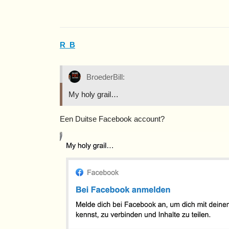
R_B
BroederBill:
My holy grail…
Een Duitse Facebook account?