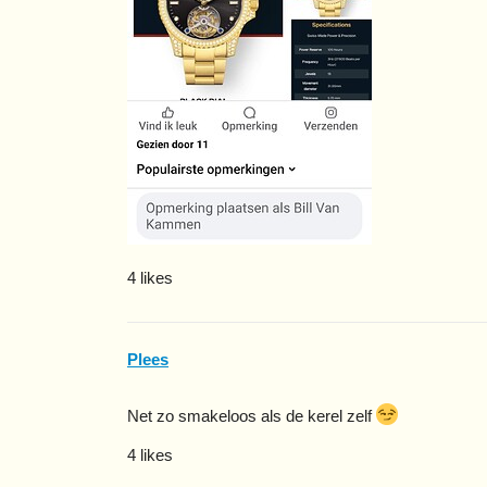
4 likes
Plees
Net zo smakeloos als de kerel zelf
4 likes