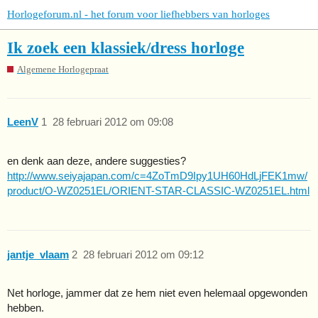
Horlogeforum.nl - het forum voor liefhebbers van horloges
Ik zoek een klassiek/dress horloge
Algemene Horlogepraat
LeenV
1
28 februari 2012 om 09:08
en denk aan deze, andere suggesties?
http://www.seiyajapan.com/c=4ZoTmD9Ipy1UH60HdLjFEK1mw/
product/O-WZ0251EL/ORIENT-STAR-CLASSIC-WZ0251EL.html
jantje_vlaam
2
28 februari 2012 om 09:12
Net horloge, jammer dat ze hem niet even helemaal opgewonden
hebben.