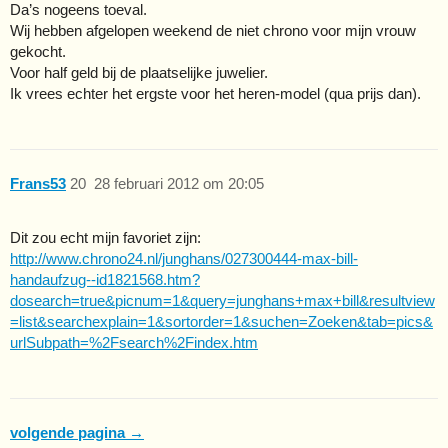
Da’s nogeens toeval.
Wij hebben afgelopen weekend de niet chrono voor mijn vrouw
gekocht.
Voor half geld bij de plaatselijke juwelier.
Ik vrees echter het ergste voor het heren-model (qua prijs dan).
Frans53
20
28 februari 2012 om 20:05
Dit zou echt mijn favoriet zijn:
http://www.chrono24.nl/junghans/027300444-max-bill-
handaufzug--id1821568.htm?
dosearch=true&picnum=1&query=junghans+max+bill&resultview
=list&searchexplain=1&sortorder=1&suchen=Zoeken&tab=pics&
urlSubpath=%2Fsearch%2Findex.htm
volgende pagina →