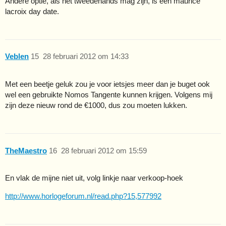
Andere optie, als het tweedehands mag zijn, is een maurice
lacroix day date.
Veblen
15
28 februari 2012 om 14:33
Met een beetje geluk zou je voor ietsjes meer dan je buget ook
wel een gebruikte Nomos Tangente kunnen krijgen. Volgens mij
zijn deze nieuw rond de €1000, dus zou moeten lukken.
TheMaestro
16
28 februari 2012 om 15:59
En vlak de mijne niet uit, volg linkje naar verkoop-hoek
http://www.horlogeforum.nl/read.php?15,577992