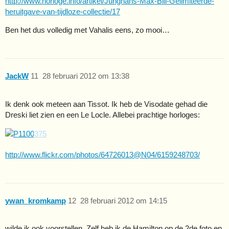
http://www.horloge.info/artikel/Junghans-Max-Bill-Gelimiteerde-
heruitgave-van-tijdloze-collectie/17
Ben het dus volledig met Vahalis eens, zo mooi…
JackW
11
28 februari 2012 om 13:38
Ik denk ook meteen aan Tissot. Ik heb de Visodate gehad die
Dreski liet zien en een Le Locle. Allebei prachtige horloges:
http://www.flickr.com/photos/64726013@N04/6159248703/
ywan_kromkamp
12
28 februari 2012 om 14:15
wilde ik ook voorstellen. Zelf heb ik de Hamilton op de 2de foto en