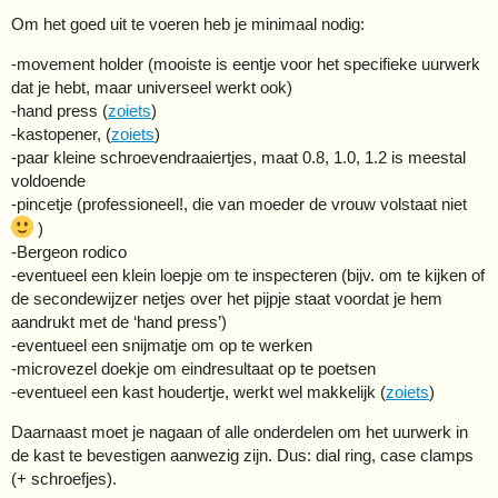
Om het goed uit te voeren heb je minimaal nodig:
-movement holder (mooiste is eentje voor het specifieke uurwerk
dat je hebt, maar universeel werkt ook)
-hand press (
zoiets
)
-kastopener, (
zoiets
)
-paar kleine schroevendraaiertjes, maat 0.8, 1.0, 1.2 is meestal
voldoende
-pincetje (professioneel!, die van moeder de vrouw volstaat niet
)
-Bergeon rodico
-eventueel een klein loepje om te inspecteren (bijv. om te kijken of
de secondewijzer netjes over het pijpje staat voordat je hem
aandrukt met de ‘hand press’)
-eventueel een snijmatje om op te werken
-microvezel doekje om eindresultaat op te poetsen
-eventueel een kast houdertje, werkt wel makkelijk (
zoiets
)
Daarnaast moet je nagaan of alle onderdelen om het uurwerk in
de kast te bevestigen aanwezig zijn. Dus: dial ring, case clamps
(+ schroefjes).