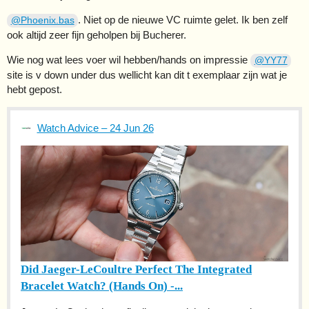
. Niet op de nieuwe VC ruimte gelet. Ik ben zelf
@Phoenix.bas
ook altijd zeer fijn geholpen bij Bucherer.
Wie nog wat lees voer wil hebben/hands on impressie
@YY77
site is v down under dus wellicht kan dit t exemplaar zijn wat je
hebt gepost.
Watch Advice – 24 Jun 26
Did Jaeger-LeCoultre Perfect The Integrated
Bracelet Watch? (Hands On) -...