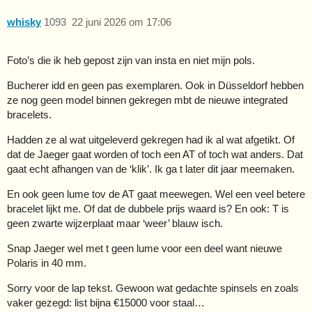
whisky
1093
22 juni 2026 om 17:06
Foto’s die ik heb gepost zijn van insta en niet mijn pols.
Bucherer idd en geen pas exemplaren. Ook in Düsseldorf hebben
ze nog geen model binnen gekregen mbt de nieuwe integrated
bracelets.
Hadden ze al wat uitgeleverd gekregen had ik al wat afgetikt. Of
dat de Jaeger gaat worden of toch een AT of toch wat anders. Dat
gaat echt afhangen van de ‘klik’. Ik ga t later dit jaar meemaken.
En ook geen lume tov de AT gaat meewegen. Wel een veel betere
bracelet lijkt me. Of dat de dubbele prijs waard is? En ook: T is
geen zwarte wijzerplaat maar ‘weer’ blauw isch.
Snap Jaeger wel met t geen lume voor een deel want nieuwe
Polaris in 40 mm.
Sorry voor de lap tekst. Gewoon wat gedachte spinsels en zoals
vaker gezegd: list bijna €15000 voor staal…