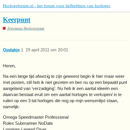
Horlogeforum.nl - het forum voor liefhebbers van horloges
Keerpunt
Algemene Horlogepraat
Opdakje
1
29 april 2011 om 20:01
Heren,
Na een lange tijd afwezig te zijn geweest begin ik hier maar weer
met posten, stil heb ik niet gezeten en ben nu op een bepaald punt
aangeland van ‘verzadiging’. Nu heb ik een aantal ideeën een
daarvan bestaat eruit om een aantal horloges te verkopen/ in te
ruilen op een 3-tal horloges die nog op mijn wensenlijst staan,
namelijk:
Omega Speedmaster Professional
Rolex Submariner NoDate
Longines Legend Diver