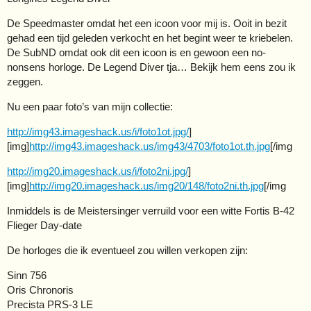
De Speedmaster omdat het een icoon voor mij is. Ooit in bezit
gehad een tijd geleden verkocht en het begint weer te kriebelen.
De SubND omdat ook dit een icoon is en gewoon een no-
nonsens horloge. De Legend Diver tja… Bekijk hem eens zou ik
zeggen.
Nu een paar foto’s van mijn collectie:
http://img43.imageshack.us/i/foto1ot.jpg/
]
[img]
http://img43.imageshack.us/img43/4703/foto1ot.th.jpg
[/img
http://img20.imageshack.us/i/foto2ni.jpg/
]
[img]
http://img20.imageshack.us/img20/148/foto2ni.th.jpg
[/img
Inmiddels is de Meistersinger verruild voor een witte Fortis B-42
Flieger Day-date
De horloges die ik eventueel zou willen verkopen zijn:
Sinn 756
Oris Chronoris
Precista PRS-3 LE