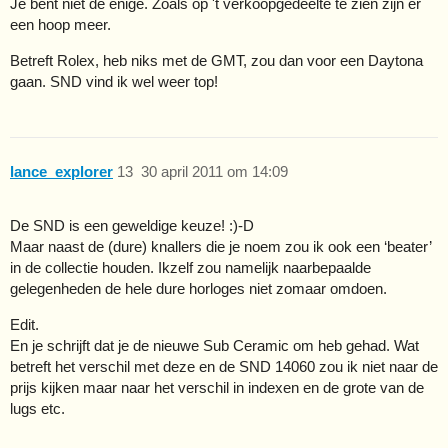
Je bent niet de enige. Zoals op 't verkoopgedeelte te zien zijn er
een hoop meer.
Betreft Rolex, heb niks met de GMT, zou dan voor een Daytona
gaan. SND vind ik wel weer top!
lance_explorer
13
30 april 2011 om 14:09
De SND is een geweldige keuze! :)-D
Maar naast de (dure) knallers die je noem zou ik ook een ‘beater’
in de collectie houden. Ikzelf zou namelijk naarbepaalde
gelegenheden de hele dure horloges niet zomaar omdoen.
Edit.
En je schrijft dat je de nieuwe Sub Ceramic om heb gehad. Wat
betreft het verschil met deze en de SND 14060 zou ik niet naar de
prijs kijken maar naar het verschil in indexen en de grote van de
lugs etc.