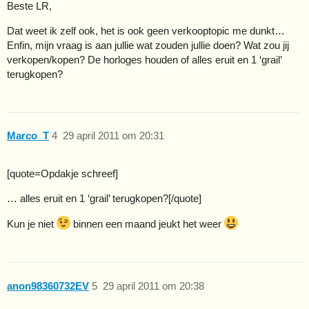
Beste LR,
Dat weet ik zelf ook, het is ook geen verkooptopic me dunkt…
Enfin, mijn vraag is aan jullie wat zouden jullie doen? Wat zou jij
verkopen/kopen? De horloges houden of alles eruit en 1 ‘grail’
terugkopen?
Marco_T
4
29 april 2011 om 20:31
[quote=Opdakje schreef]
… alles eruit en 1 ‘grail’ terugkopen?[/quote]
Kun je niet
binnen een maand jeukt het weer
anon98360732EV
5
29 april 2011 om 20:38