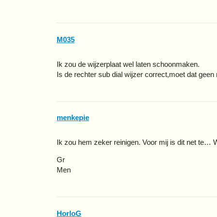
M035
Ik zou de wijzerplaat wel laten schoonmaken.
Is de rechter sub dial wijzer correct,moet dat geen 
menkepie
Ik zou hem zeker reinigen. Voor mij is dit net te… 
Gr
Men
HorloG