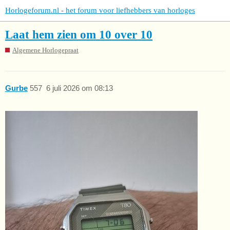
Horlogeforum.nl - het forum voor liefhebbers van horloges
Laat hem zien om 10 over 10
Algemene Horlogepraat
Gurbe
557
6 juli 2026 om 08:13