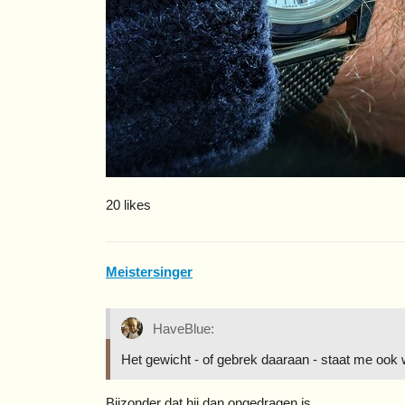
20 likes
Meistersinger
HaveBlue:
Het gewicht - of gebrek daaraan - staat me ook 
Bijzonder dat hij dan ongedragen is.