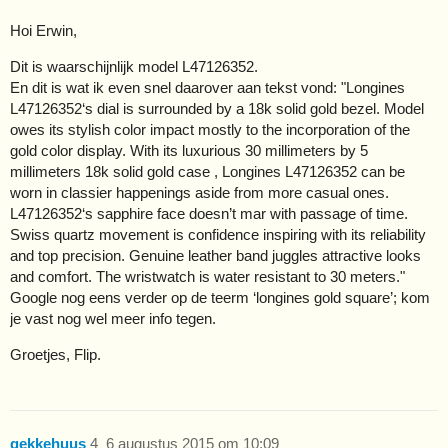
Hoi Erwin,
Dit is waarschijnlijk model L47126352.
En dit is wat ik even snel daarover aan tekst vond: "Longines
L47126352‘s dial is surrounded by a 18k solid gold bezel. Model
owes its stylish color impact mostly to the incorporation of the
gold color display. With its luxurious 30 millimeters by 5
millimeters 18k solid gold case , Longines L47126352 can be
worn in classier happenings aside from more casual ones.
L47126352‘s sapphire face doesn’t mar with passage of time.
Swiss quartz movement is confidence inspiring with its reliability
and top precision. Genuine leather band juggles attractive looks
and comfort. The wristwatch is water resistant to 30 meters."
Google nog eens verder op de teerm ‘longines gold square’; kom
je vast nog wel meer info tegen.
Groetjes, Flip.
gekkehuus
4
6 augustus 2015 om 10:09