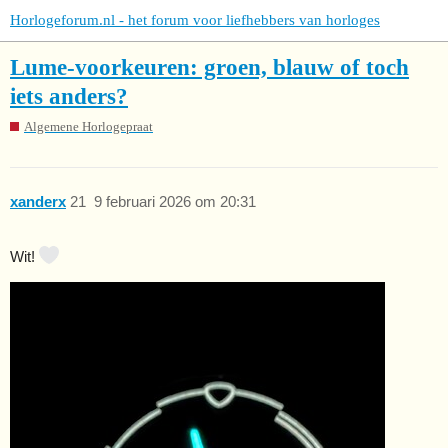
Horlogeforum.nl - het forum voor liefhebbers van horloges
Lume-voorkeuren: groen, blauw of toch
iets anders?
Algemene Horlogepraat
xanderx
21
9 februari 2026 om 20:31
Wit!