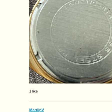
1 like
MartijnV