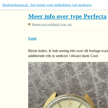
Horlogeforum.nl - het forum voor liefhebbers van horloges
Meer info over type Perfecta
Vragen over echtheid, type, etc
Coot
Beste leden, ik heb weinig info over dit horloge ku
additionele info is welkom ! Alvast dank Coot