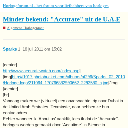
Horlogeforum.nl - het forum voor liefhebbers van horloges
Minder bekend: "Accurate" uit de U.A.E
Algemene Horlogepraat
Sparks
1
18 juli 2011 om 15:02
[center]
http://www.accuratewatch.com/index.asp
]
[img]
http://i1017.photobucket.com/albums/af296/Sparks_02_2010
/Horloge-logo/211064_170766882990662_2293580_n.jpg
[/img
[/center]
[hr]
Vandaag maken we (virtueel) een onverwachte trip naar Dubai in
de United Arab Emirates. Tenminste, daar hebben ze hun
contactadres.
Echter wanneer ik ‘About us’ aanklik, lees ik dat de “Accurate”-
horloges worden gemaakt door “Accutime” in Bienne in