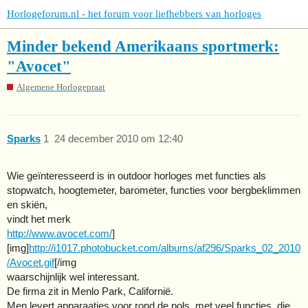
Horlogeforum.nl - het forum voor liefhebbers van horloges
Minder bekend Amerikaans sportmerk:
"Avocet"
Algemene Horlogepraat
Sparks
1
24 december 2010 om 12:40
Wie geïnteresseerd is in outdoor horloges met functies als
stopwatch, hoogtemeter, barometer, functies voor bergbeklimmen
en skiën,
vindt het merk
http://www.avocet.com/
]
[img]
http://i1017.photobucket.com/albums/af296/Sparks_02_2010
/Avocet.gif
[/img
waarschijnlijk wel interessant.
De firma zit in Menlo Park, Californië.
Men levert apparaatjes voor rond de pols, met veel functies, die