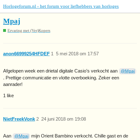
Horlogeforum.nl - het forum voor liefhebbers van horloges
Mpaj
Ervaring met (Ver)Kopers
anon66999254HFDEF
1
5 mei 2018 om 17:57
Afgelopen week een drietal digitale Casio’s verkocht aan
@Mpaj
. Prettige communicatie en vlotte overboeking. Zeker een
aanrader!
1 like
NietFreekVonk
2
24 juni 2018 om 19:08
Aan
mijn Orient Bambino verkocht. Chille gast en de
@Mpaj