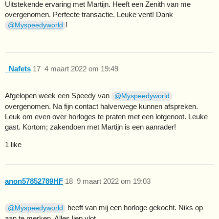
Uitstekende ervaring met Martijn. Heeft een Zenith van me
overgenomen. Perfecte transactie. Leuke vent! Dank
!
@Myspeedyworld
_Nafets
17
4 maart 2022 om 19:49
Afgelopen week een Speedy van
@Myspeedyworld
overgenomen. Na fijn contact halverwege kunnen afspreken.
Leuk om even over horloges te praten met een lotgenoot. Leuke
gast. Kortom; zakendoen met Martijn is een aanrader!
1 like
anon57852789HF
18
9 maart 2022 om 19:03
heeft van mij een horloge gekocht. Niks op
@Myspeedyworld
aan te merken. Alles liep vlot.