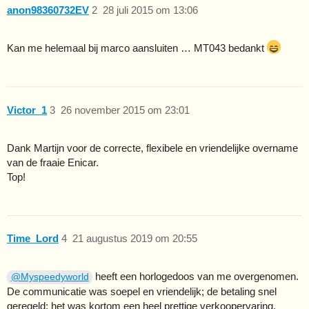
anon98360732EV
2
28 juli 2015 om 13:06
Kan me helemaal bij marco aansluiten … MT043 bedankt
Victor_1
3
26 november 2015 om 23:01
Dank Martijn voor de correcte, flexibele en vriendelijke overname
van de fraaie Enicar.
Top!
Time_Lord
4
21 augustus 2019 om 20:55
heeft een horlogedoos van me overgenomen.
@Myspeedyworld
De communicatie was soepel en vriendelijk; de betaling snel
geregeld; het was kortom een heel prettige verkoopervaring.