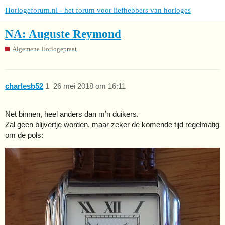
Horlogeforum.nl - het forum voor liefhebbers van horloges
NA: Auguste Reymond
Algemene Horlogepraat
charlesb52
1
26 mei 2018 om 16:11
Net binnen, heel anders dan m’n duikers.
Zal geen blijvertje worden, maar zeker de komende tijd regelmatig
om de pols: