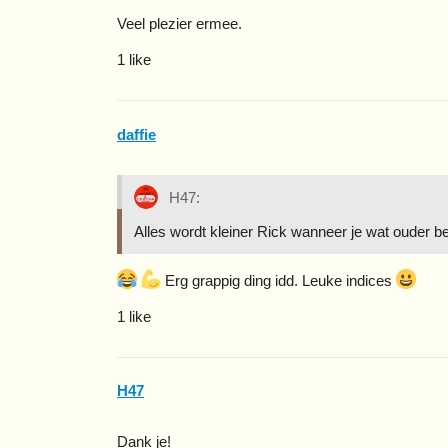
Veel plezier ermee.
1 like
daffie
H47:
Alles wordt kleiner Rick wanneer je wat ouder b
Erg grappig ding idd. Leuke indices
1 like
H47
Dank je!