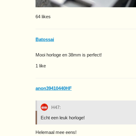
64 likes
Batossai
Mooi horloge en 38mm is perfect!
1 like
anon39410440HF
H47:
Echt een leuk horloge!
Helemaal mee eens!