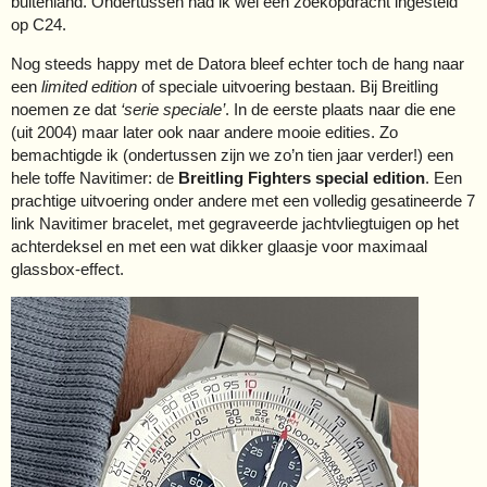
buitenland. Ondertussen had ik wel een zoekopdracht ingesteld
op C24.
Nog steeds happy met de Datora bleef echter toch de hang naar
een
limited edition
of speciale uitvoering bestaan. Bij Breitling
noemen ze dat
‘serie speciale’
. In de eerste plaats naar die ene
(uit 2004) maar later ook naar andere mooie edities. Zo
bemachtigde ik (ondertussen zijn we zo’n tien jaar verder!) een
hele toffe Navitimer: de
Breitling Fighters special edition
. Een
prachtige uitvoering onder andere met een volledig gesatineerde 7
link Navitimer bracelet, met gegraveerde jachtvliegtuigen op het
achterdeksel en met een wat dikker glaasje voor maximaal
glassbox-effect.