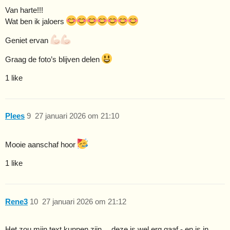
Van harte!!!
Wat ben ik jaloers
Geniet ervan
Graag de foto’s blijven delen
1 like
Plees
9
27 januari 2026 om 21:10
Mooie aanschaf hoor
1 like
Rene3
10
27 januari 2026 om 21:12
Het zou mijn text kunnen zijn… deze is wel erg gaaf - en is in