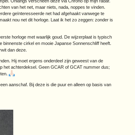
mpel. Onlangs verscheen deze via Chrono op mijn radar.
chten van het net, maar niets, nada, noppes te vinden.
 eerdere geïnteresseerde net had afgehaakt vanwege te
maakt nou net dit horloge. Laat ik het zo zeggen: zonder is
eerste horloge met waarlijk goud. De wijzerplaat is typisch
e binnenste cirkel en mooie Japanse Sonnenschliff heeft.
erwit dan deze.
nden. Hij moet ergens onderdeel zijn geweest van de
hip op het achterdeksel. Geen GCAR of GCAT nummer dus;
eten.
een aanschaf. Bij deze is die puur en alleen op basis van