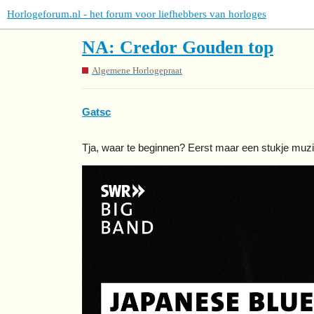
Horlogeforum.nl - het forum voor liefhebbers van horloges
NA: Credor Gouden top
Algemene Horlogepraat
Gatsc
Tja, waar te beginnen? Eerst maar een stukje muzi