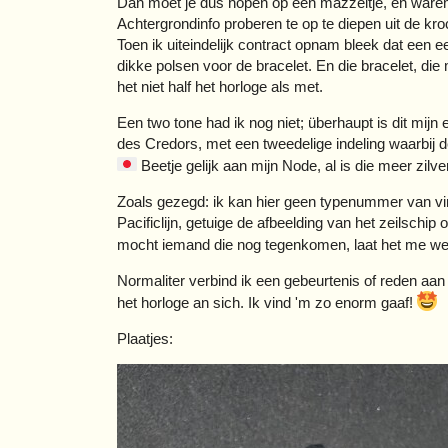
Dan moet je dus hopen op een mazzeltje, en ware
Achtergrondinfo proberen te op te diepen uit de kro
Toen ik uiteindelijk contract opnam bleek dat een
dikke polsen voor de bracelet. En die bracelet, die 
het niet half het horloge als met.
Een two tone had ik nog niet; überhaupt is dit mijn 
des Credors, met een tweedelige indeling waarbij d
Beetje gelijk aan mijn Node, al is die meer zilv
Zoals gezegd: ik kan hier geen typenummer van vi
Pacificlijn, getuige de afbeelding van het zeilsc
mocht iemand die nog tegenkomen, laat het me w
Normaliter verbind ik een gebeurtenis of reden aan 
het horloge an sich. Ik vind 'm zo enorm gaaf!
Plaatjes: