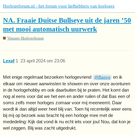
Horlogeforum.nl - het forum voor liefhebbers van horloges
NA. Fraaie Duitse Bullseye uit de jaren ’50
met mooi automatisch uurwerk
Vintage Horlogeforum
Lexaf
1
23 april 2024 om 23:06
Met enige regelmaat bezoeken horlogevriend
en ik
@Basvg
elkaar om nieuwe aanwinsten te showen en over onze avonturen
in de horlogehobby en ook daarbuiten bij te praten. Het komt dan
nog al eens voor dat we het een en ander ruilen of dat Bas een of
soms zelfs meer horloges zomaar voor mij meeneemt. Daar
wordt ik dan altijd weer heel blij van. Toen hij recentelijk weer eens
bij mij op bezoek was bracht hij een horloge mee met de
mededeling: Kijk dat vond ik nu echt iets voor jou! Nou, dat kon je
wel zeggen. Blij was zacht uitgedrukt.