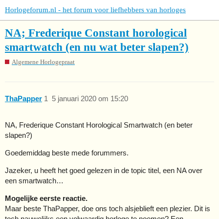
Horlogeforum.nl - het forum voor liefhebbers van horloges
NA; Frederique Constant horological
smartwatch (en nu wat beter slapen?)
Algemene Horlogepraat
ThaPapper
1
5 januari 2020 om 15:20
NA, Frederique Constant Horological Smartwatch (en beter
slapen?)
Goedemiddag beste mede forummers.
Jazeker, u heeft het goed gelezen in de topic titel, een NA over
een smartwatch…
Mogelijke eerste reactie.
Maar beste ThaPapper, doe ons toch alsjeblieft een plezier. Dit is
toch nauwelijks een volwaardig horloge te noemen? Een