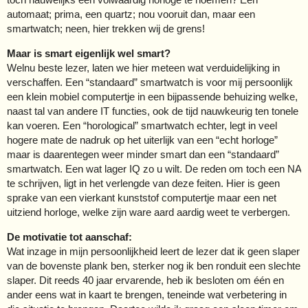
automaat; prima, een quartz; nou vooruit dan, maar een
smartwatch; neen, hier trekken wij de grens!
Maar is smart eigenlijk wel smart?
Welnu beste lezer, laten we hier meteen wat verduidelijking in
verschaffen. Een “standaard” smartwatch is voor mij persoonlijk
een klein mobiel computertje in een bijpassende behuizing welke,
naast tal van andere IT functies, ook de tijd nauwkeurig ten tonele
kan voeren. Een “horological” smartwatch echter, legt in veel
hogere mate de nadruk op het uiterlijk van een “echt horloge”
maar is daarentegen weer minder smart dan een “standaard”
smartwatch. Een wat lager IQ zo u wilt. De reden om toch een NA
te schrijven, ligt in het verlengde van deze feiten. Hier is geen
sprake van een vierkant kunststof computertje maar een net
uitziend horloge, welke zijn ware aard aardig weet te verbergen.
De motivatie tot aanschaf:
Wat inzage in mijn persoonlijkheid leert de lezer dat ik geen slaper
van de bovenste plank ben, sterker nog ik ben ronduit een slechte
slaper. Dit reeds 40 jaar ervarende, heb ik besloten om één en
ander eens wat in kaart te brengen, teneinde wat verbetering in