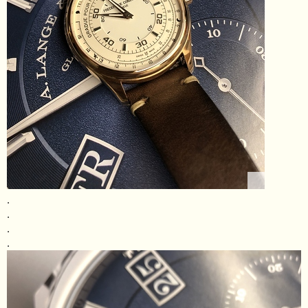
.
.
.
.