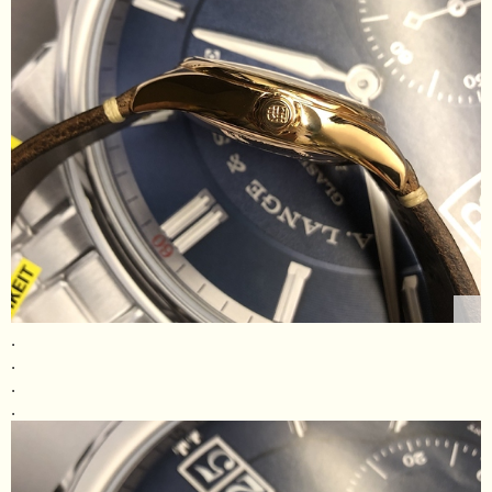
.
.
.
.