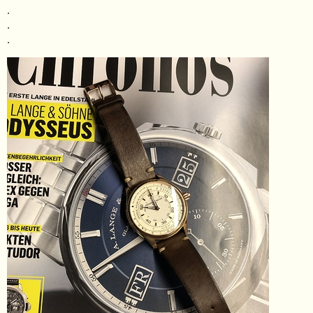
.
.
.