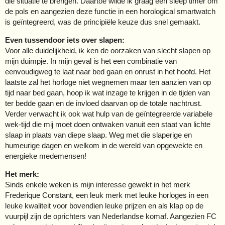
die situatie te brengen. Daartoe wilde ik graag een sleep timer om
de pols en aangezien deze functie in een horological smartwatch
is geïntegreerd, was de principiële keuze dus snel gemaakt.
Even tussendoor iets over slapen:
Voor alle duidelijkheid, ik ken de oorzaken van slecht slapen op
mijn duimpje. In mijn geval is het een combinatie van
eenvoudigweg te laat naar bed gaan en onrust in het hoofd. Het
laatste zal het horloge niet wegnemen maar ten aanzien van op
tijd naar bed gaan, hoop ik wat inzage te krijgen in de tijden van
ter bedde gaan en de invloed daarvan op de totale nachtrust.
Verder verwacht ik ook wat hulp van de geïntegreerde variabele
wek-tijd die mij moet doen ontwaken vanuit een staat van lichte
slaap in plaats van diepe slaap. Weg met die slaperige en
humeurige dagen en welkom in de wereld van opgewekte en
energieke medemensen!
Het merk:
Sinds enkele weken is mijn interesse gewekt in het merk
Frederique Constant, een leuk merk met leuke horloges in een
leuke kwaliteit voor bovendien leuke prijzen en als klap op de
vuurpijl zijn de oprichters van Nederlandse komaf. Aangezien FC