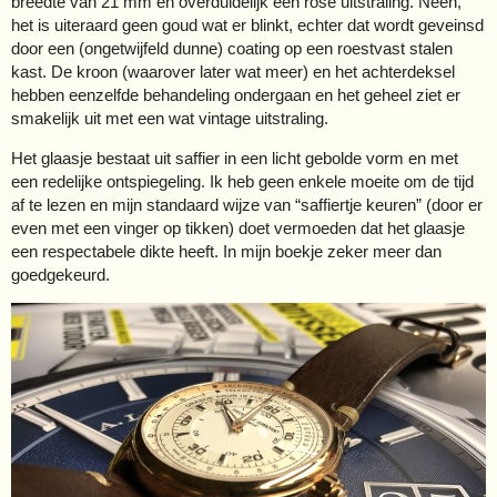
breedte van 21 mm en overduidelijk een rosé uitstraling. Neen,
het is uiteraard geen goud wat er blinkt, echter dat wordt geveinsd
door een (ongetwijfeld dunne) coating op een roestvast stalen
kast. De kroon (waarover later wat meer) en het achterdeksel
hebben eenzelfde behandeling ondergaan en het geheel ziet er
smakelijk uit met een wat vintage uitstraling.
Het glaasje bestaat uit saffier in een licht gebolde vorm en met
een redelijke ontspiegeling. Ik heb geen enkele moeite om de tijd
af te lezen en mijn standaard wijze van “saffiertje keuren” (door er
even met een vinger op tikken) doet vermoeden dat het glaasje
een respectabele dikte heeft. In mijn boekje zeker meer dan
goedgekeurd.