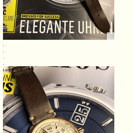
.
.
.
.