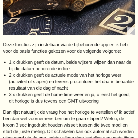
Deze functies zijn instelbaar via de bijbehorende app en ik heb
voor de basis functies gekozen voor de volgende volgorde:
1 x drukken geeft de datum, beide wijzers wijzen dan naar de
bij die datum behorende indice
2 x drukken geeft de actuele mode van het horloge weer
(activiteit of slapen) en tevens procentueel het daarin behaalde
resultaat van die dag of nacht
3 x drukken geeft de home time weer en ja, u leest het goed,
dit horloge is dus tevens een GMT uitvoering
Dan rijst natuurlijk de vraag hoe het horloge te vertellen of ik actief
ben dan wel voornemens ben om te gaan slapen? Welnu, de
kroon 3 sec ingedrukt houden wisselt tussen die twee modi en
start de juiste meting. Dit schakelen kan ook automatisch worden
uitgevoerd via de app, echter alleen door instellen van vaste tijden