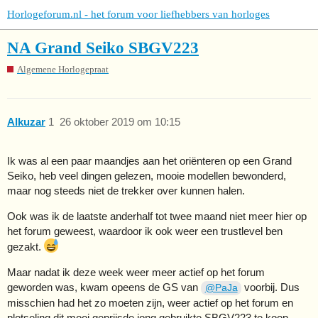
Horlogeforum.nl - het forum voor liefhebbers van horloges
NA Grand Seiko SBGV223
Algemene Horlogepraat
Alkuzar
1
26 oktober 2019 om 10:15
Ik was al een paar maandjes aan het oriënteren op een Grand
Seiko, heb veel dingen gelezen, mooie modellen bewonderd,
maar nog steeds niet de trekker over kunnen halen.
Ook was ik de laatste anderhalf tot twee maand niet meer hier op
het forum geweest, waardoor ik ook weer een trustlevel ben
gezakt.
Maar nadat ik deze week weer meer actief op het forum
geworden was, kwam opeens de GS van
voorbij. Dus
@PaJa
misschien had het zo moeten zijn, weer actief op het forum en
plotseling dit mooi geprijsde jong gebruikte SBGV223 te koop