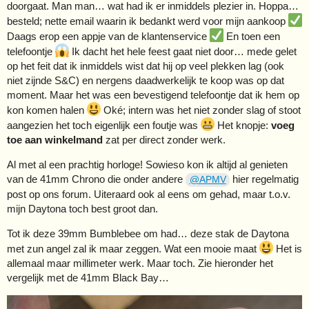
doorgaat. Man man… wat had ik er inmiddels plezier in. Hoppa…
besteld; nette email waarin ik bedankt werd voor mijn aankoop
Daags erop een appje van de klantenservice
En toen een
telefoontje
Ik dacht het hele feest gaat niet door… mede gelet
op het feit dat ik inmiddels wist dat hij op veel plekken lag (ook
niet zijnde S&C) en nergens daadwerkelijk te koop was op dat
moment. Maar het was een bevestigend telefoontje dat ik hem op
kon komen halen
Oké; intern was het niet zonder slag of stoot
aangezien het toch eigenlijk een foutje was
Het knopje:
voeg
toe aan winkelmand
zat per direct zonder werk.
Al met al een prachtig horloge! Sowieso kon ik altijd al genieten
van de 41mm Chrono die onder andere
hier regelmatig
@APMV
post op ons forum. Uiteraard ook al eens om gehad, maar t.o.v.
mijn Daytona toch best groot dan.
Tot ik deze 39mm Bumblebee om had… deze stak de Daytona
met zun angel zal ik maar zeggen. Wat een mooie maat
Het is
allemaal maar millimeter werk. Maar toch. Zie hieronder het
vergelijk met de 41mm Black Bay…