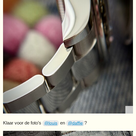
Klaar voor de foto’s
en
?
@louis
@daffie