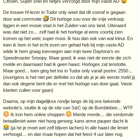
Citroen. Super snel en netjes verzorgd door mijn vaste AD
De trouwe hf-lezer in Tudor only weet dat dit vooraf is gegaan
door wat commotie
Dit horloge zou voor de vrije verkoop
liggen in een mooie stad in het Zuiden van ons land. Uiteraard
was dat niet zo… zelf had ik het horloge al eens voorbij zien
komen op het web; super mooi. Ik hou dan ook van wat kleur. En
toen ik hem in het echt even om gehad heb bij mijn vaste AD
wilde ik hem graag toevoegen aan mijn twee Daytona’s en
Speedmaster Snoopy. Maar goed; ik was niet de eerste die zich
melde en daarnaast had ik geen haast. Horloges zat tenslotte.
Maar goed… toen ging het los in Tudor only vanaf postnr. 2550…
(overigens is het niet per definitie zo dat als je je als eerste meld jij
dan ook degene bent die er met het horloge van door gaat. Vaste
klanten zullen voor gaan)
Daarna, op mijn dagelijkse rondje langs de bij ons bekende
website’s, stuitte ik op de site van S&C op de Bumblebee… WTF
Ik kon hem online shoppen
Merde merde… die verdomde
betaallimiet weer niet hoog genoeg; kans arme pauper dacht ik
(ja hé je moet wel zelf blijven lachen) In alle haast die limiet
verhoogd… en dan maar hopen dat het feest 4 uur later nog