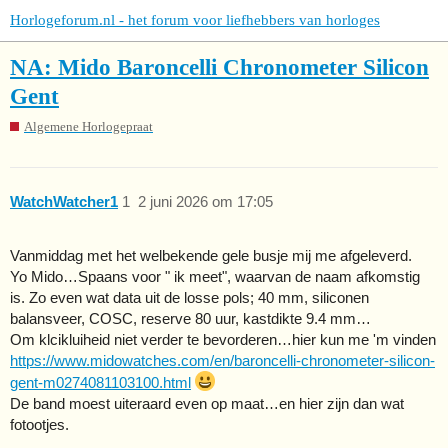
Horlogeforum.nl - het forum voor liefhebbers van horloges
NA: Mido Baroncelli Chronometer Silicon
Gent
Algemene Horlogepraat
WatchWatcher1
1
2 juni 2026 om 17:05
Vanmiddag met het welbekende gele busje mij me afgeleverd.
Yo Mido…Spaans voor " ik meet", waarvan de naam afkomstig
is. Zo even wat data uit de losse pols; 40 mm, siliconen
balansveer, COSC, reserve 80 uur, kastdikte 9.4 mm…
Om klcikluiheid niet verder te bevorderen…hier kun me 'm vinden
https://www.midowatches.com/en/baroncelli-chronometer-silicon-
gent-m0274081103100.html
De band moest uiteraard even op maat…en hier zijn dan wat
fotootjes.