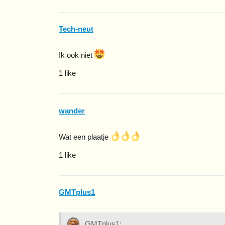
Tech-neut
Ik ook niet
1 like
wander
Wat een plaatje
1 like
GMTplus1
GMTplus1: