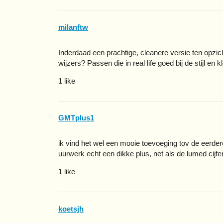
milanftw
Inderdaad een prachtige, cleanere versie ten opzic
wijzers? Passen die in real life goed bij de stijl en 
1 like
GMTplus1
ik vind het wel een mooie toevoeging tov de eerde
uurwerk echt een dikke plus, net als de lumed cijfe
1 like
koetsjh