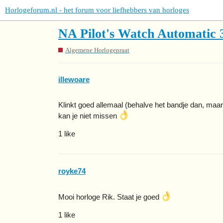
Horlogeforum.nl - het forum voor liefhebbers van horloges
NA Pilot's Watch Automatic 3
Algemene Horlogepraat
illewoare
Klinkt goed allemaal (behalve het bandje dan, maar
kan je niet missen
1 like
royke74
Mooi horloge Rik. Staat je goed
1 like