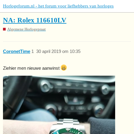
Horlogeforum.nl - het forum voor liefhebbers van horloges
NA: Rolex 116610LV
Algemene Horlogepraat
CoronetTime
1
30 april 2019 om 10:35
Ziehier men nieuwe aanwinst