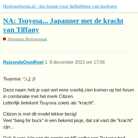
Horlogeforum.nl - het forum voor liefhebbers van horloges
NA: Tsuyosa... Japanner met de kracht
van Tiffany
Algemene Horlogepraat
ReizendeOomRoel
1
8 december 2022 om 17:56
Tsuyosa: つよさ
Deze naam heb je vast wel eens voorbij zien komen op het forum
in combinatie met het merk Citizen.
Letterlijk betekent Tsuyosa zoiets als “kracht”.
Citizen is met dit model lekker bezig!
Veel “bang for buck” in een bekend jasje, dat zal vast die “kracht”
zijn…
Ook ik was één van de eerste op HF welke een Tsuyosa had