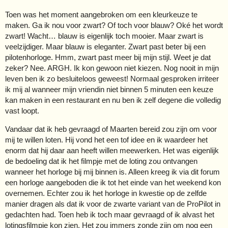
Toen was het moment aangebroken om een kleurkeuze te
maken. Ga ik nou voor zwart? Of toch voor blauw? Oké het wordt
zwart! Wacht… blauw is eigenlijk toch mooier. Maar zwart is
veelzijdiger. Maar blauw is eleganter. Zwart past beter bij een
pilotenhorloge. Hmm, zwart past meer bij mijn stijl. Weet je dat
zeker? Nee. ARGH. Ik kon gewoon niet kiezen. Nog nooit in mijn
leven ben ik zo besluiteloos geweest! Normaal gesproken irriteer
ik mij al wanneer mijn vriendin niet binnen 5 minuten een keuze
kan maken in een restaurant en nu ben ik zelf degene die volledig
vast loopt.
Vandaar dat ik heb gevraagd of Maarten bereid zou zijn om voor
mij te willen loten. Hij vond het een tof idee en ik waardeer het
enorm dat hij daar aan heeft willen meewerken. Het was eigenlijk
de bedoeling dat ik het filmpje met de loting zou ontvangen
wanneer het horloge bij mij binnen is. Alleen kreeg ik via dit forum
een horloge aangeboden die ik tot het einde van het weekend kon
overnemen. Echter zou ik het horloge in kwestie op de zelfde
manier dragen als dat ik voor de zwarte variant van de ProPilot in
gedachten had. Toen heb ik toch maar gevraagd of ik alvast het
lotingsfilmpje kon zien. Het zou immers zonde zijn om nog een