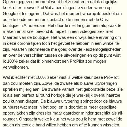
Op een gegeven moment werd het zo extreem dat ik dagelijks
keek of er nieuwe ProPilot afbeeldingen te vinden waren op
Google of Instagram. Dat was het moment waarop ik besloot om
actie te ondernemen en contact op te nemen met de Oris
boutique in Amsterdam. Het duurde niet lang om een afspraak te
maken en al snel bevond ik mijzelf in een videogesprek met
Maarten van de boutique. Het was een onwijs leuke ervaring om
in deze corona tijden toch het gevoel te hebben in een winkel te
zijn. Maarten informeerde me goed over de keuzemogelijkheden
en over de verschillen tussen de uitvoeringen en op dit punt wist
ik 100% zeker dat ik binnenkort een ProPilot zou mogen
verwelkomen.
Wat ik echter niet 100% zeker wist is welke kleur deze ProPilot
dan zou moeten zijn. Zowel de zwarte als blauwe uitvoeringen
spraken mij erg aan. De zwarte variant met geborstelde bezel zie
ik als een perfect allround horloge die je werkelijk overal naartoe
zou kunnen dragen. De blauwe uitvoering springt door de blauwe
sunburst wat meer in het oog, en is doordat er meer gepolijste
oppervlakken zijn dressier maar daardoor minder geschikt als all-
rounder. Ongeacht welke kleur het was zou ik hem met zowel de
stalen als textiele band willen hebben om af te kunnen wisselen.