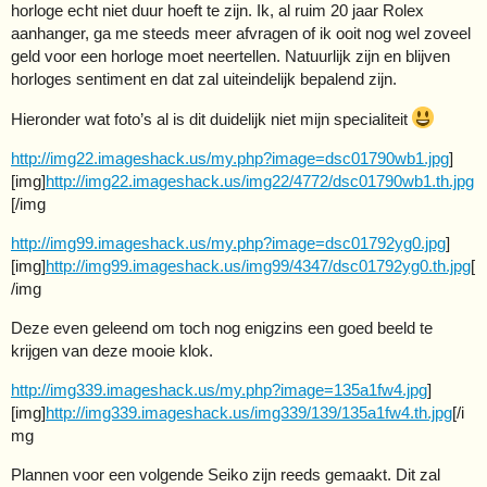
horloge echt niet duur hoeft te zijn. Ik, al ruim 20 jaar Rolex
aanhanger, ga me steeds meer afvragen of ik ooit nog wel zoveel
geld voor een horloge moet neertellen. Natuurlijk zijn en blijven
horloges sentiment en dat zal uiteindelijk bepalend zijn.
Hieronder wat foto’s al is dit duidelijk niet mijn specialiteit
http://img22.imageshack.us/my.php?image=dsc01790wb1.jpg
]
[img]
http://img22.imageshack.us/img22/4772/dsc01790wb1.th.jpg
[/img
http://img99.imageshack.us/my.php?image=dsc01792yg0.jpg
]
[img]
http://img99.imageshack.us/img99/4347/dsc01792yg0.th.jpg
[
/img
Deze even geleend om toch nog enigzins een goed beeld te
krijgen van deze mooie klok.
http://img339.imageshack.us/my.php?image=135a1fw4.jpg
]
[img]
http://img339.imageshack.us/img339/139/135a1fw4.th.jpg
[/i
mg
Plannen voor een volgende Seiko zijn reeds gemaakt. Dit zal