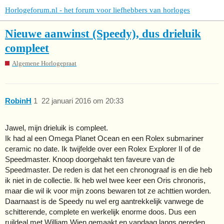
Horlogeforum.nl - het forum voor liefhebbers van horloges
Nieuwe aanwinst (Speedy), dus drieluik
compleet
Algemene Horlogepraat
RobinH
1
22 januari 2016 om 20:33
Jawel, mijn drieluik is compleet.
Ik had al een Omega Planet Ocean en een Rolex submariner
ceramic no date. Ik twijfelde over een Rolex Explorer II of de
Speedmaster. Knoop doorgehakt ten faveure van de
Speedmaster. De reden is dat het een chronograaf is en die heb
ik niet in de collectie. Ik heb wel twee keer een Oris chronoris,
maar die wil ik voor mijn zoons bewaren tot ze achttien worden.
Daarnaast is de Speedy nu wel erg aantrekkelijk vanwege de
schitterende, complete en werkelijk enorme doos. Dus een
ruildeal met William Wien gemaakt en vandaag langs gereden.