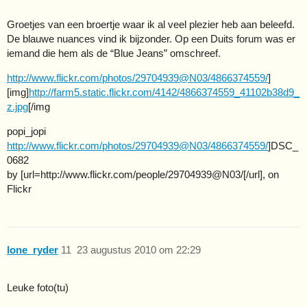
Groetjes van een broertje waar ik al veel plezier heb aan beleefd.
De blauwe nuances vind ik bijzonder. Op een Duits forum was er
iemand die hem als de “Blue Jeans” omschreef.
http://www.flickr.com/photos/29704939@N03/4866374559/
]
[img]
http://farm5.static.flickr.com/4142/4866374559_41102b38d9_
z.jpg
[/img
popi_jopi
http://www.flickr.com/photos/29704939@N03/4866374559/
]DSC_
0682
by [url=http://www.flickr.com/people/29704939@N03/[/url], on
Flickr
lone_ryder
11
23 augustus 2010 om 22:29
Leuke foto(tu)