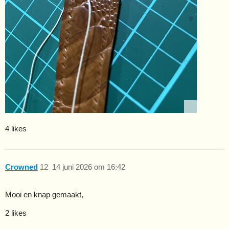
4 likes
Crowned
12
14 juni 2026 om 16:42
Mooi en knap gemaakt,
2 likes