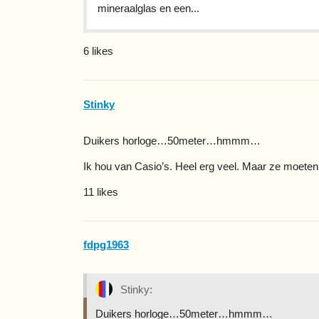
mineraalglas en een...
6 likes
Stinky
Duikers horloge…50meter…hmmm…
Ik hou van Casio’s. Heel erg veel. Maar ze moete
11 likes
fdpg1963
Stinky:
Duikers horloge…50meter…hmmm…