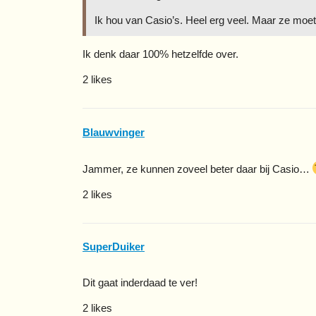
Ik hou van Casio’s. Heel erg veel. Maar ze moe
Ik denk daar 100% hetzelfde over.
2 likes
Blauwvinger
Jammer, ze kunnen zoveel beter daar bij Casio…
2 likes
SuperDuiker
Dit gaat inderdaad te ver!
2 likes