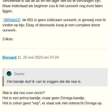
Vervelende is dat de as en het lager niet los te vervangen zijn.
Maar inderdaad als beginner zou ik het uurwerk nog even laten
liggen.
de 601 is geen zeldzaam uurwerk, is genoeg voor te
@PeterLC
vinden op bijv. Ebay of desnoods koop je een compleet donor
uurwerk.
3 likes
Bernard
11
20 mei 2023 om 07:24
Gavin:
Het bandje durf ik van te zeggen dat die nep is.
Wat is dat nou voor onzin?
Het is een prima bandje, maar geen Omega bandje.
Het is zeker geen “nep”, er staat ook niet onterecht Omega op.