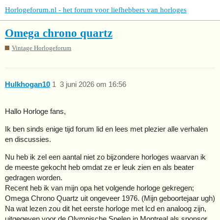
Horlogeforum.nl - het forum voor liefhebbers van horloges
Omega chrono quartz
Vintage Horlogeforum
Hulkhogan10
1
3 juni 2026 om 16:56
Hallo Horloge fans,
Ik ben sinds enige tijd forum lid en lees met plezier alle verhalen
en discussies.
Nu heb ik zel een aantal niet zo bijzondere horloges waarvan ik
de meeste gekocht heb omdat ze er leuk zien en als beater
gedragen worden.
Recent heb ik van mijn opa het volgende horloge gekregen;
Omega Chrono Quartz uit ongeveer 1976. (Mijn geboortejaar ugh)
Na wat lezen zou dit het eerste horloge met lcd en analoog zijn,
uitgegeven voor de Olympische Spelen in Montreal als sponsor.