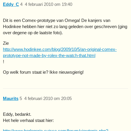
Eddy_C
4
4 februari 2010 om 19:40
Dit is een Comex-prototype van Omega! De kanjers van
Hodinkee hebben hier niet zo lang geleden over geschreven (ging
over degene op de laatste foto).
Zie
http://www.hodinkee.com/blog/2009/10/5/an-original-comex-
prototype-not-made-by-rolex-the-watch-that.html
!
Op welk forum staat ie? Ikke nieuwsgierig!
Maurits
5
4 februari 2010 om 20:05
Eddy, bedankt.
Het hele verhaal staat hier:
http://www.horlogerie-suisse.com/forum/viewtopic.php?