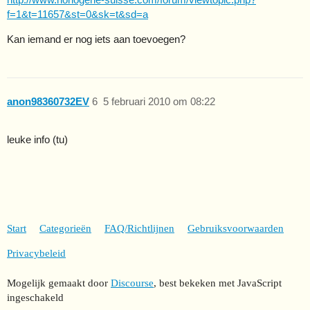
f=1&t=11657&st=0&sk=t&sd=a
Kan iemand er nog iets aan toevoegen?
anon98360732EV
6
5 februari 2010 om 08:22
leuke info (tu)
Start
Categorieën
FAQ/Richtlijnen
Gebruiksvoorwaarden
Privacybeleid
Mogelijk gemaakt door
Discourse
, best bekeken met JavaScript
ingeschakeld