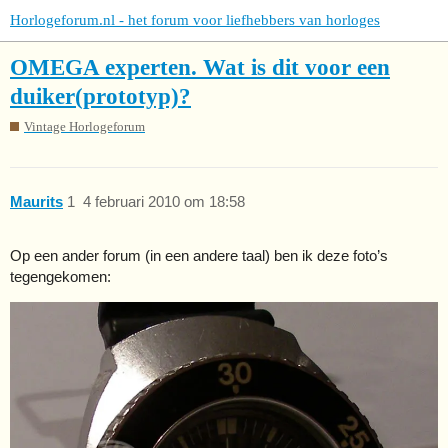
Horlogeforum.nl - het forum voor liefhebbers van horloges
OMEGA experten. Wat is dit voor een
duiker(prototyp)?
Vintage Horlogeforum
Maurits
1
4 februari 2010 om 18:58
Op een ander forum (in een andere taal) ben ik deze foto’s
tegengekomen: