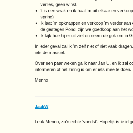
verlies, geen winst.
't is een wrak en ik haal 'm uit elkaar en verko
spring)
ik laat 'm opknappen en verkoop 'm verder aan e
de gestegen Pond, zijn we goedkoop aan het w
ik kijk hoe hij er uit ziet en neem de gok om in G
In ieder geval zal ik 'm zelf niet of niet vaak drage
iets de massief.
Over een paar weken ga ik naar Jan U. en ik zal ook
informeren of het zinnig is om er iets mee te doen.
Menno
JackW
Leuk Menno, zo’n echte ‘vondst’. Hopelijk is-ie irl 