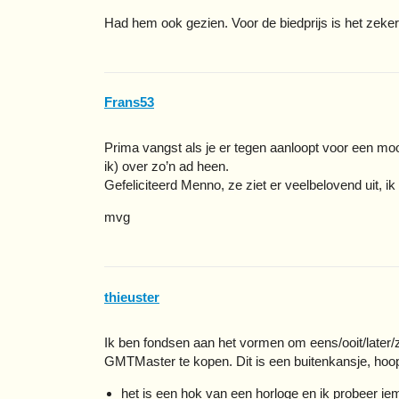
Had hem ook gezien. Voor de biedprijs is het zeker
Frans53
Prima vangst als je er tegen aanloopt voor een mooi
ik) over zo’n ad heen.
Gefeliciteerd Menno, ze ziet er veelbelovend uit, i
mvg
thieuster
Ik ben fondsen aan het vormen om eens/ooit/later/z
GMTMaster te kopen. Dit is een buitenkansje, hoop
het is een hok van een horloge en ik probeer ie