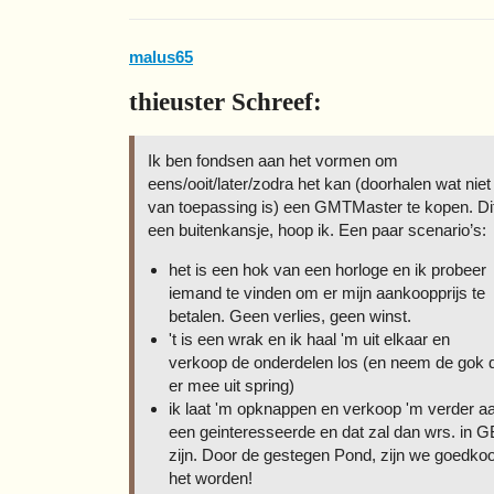
malus65
thieuster Schreef:
Ik ben fondsen aan het vormen om
eens/ooit/later/zodra het kan (doorhalen wat niet
van toepassing is) een GMTMaster te kopen. Dit
een buitenkansje, hoop ik. Een paar scenario’s:
het is een hok van een horloge en ik probeer
iemand te vinden om er mijn aankoopprijs te
betalen. Geen verlies, geen winst.
't is een wrak en ik haal 'm uit elkaar en
verkoop de onderdelen los (en neem de gok d
er mee uit spring)
ik laat 'm opknappen en verkoop 'm verder a
een geinteresseerde en dat zal dan wrs. in G
zijn. Door de gestegen Pond, zijn we goedko
het worden!