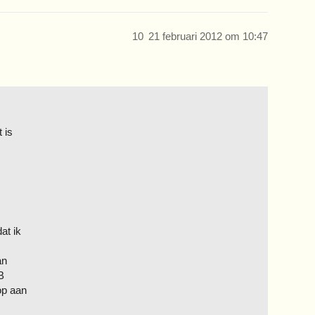
10
21 februari 2012 om 10:47
 is
at ik
an
B
op aan