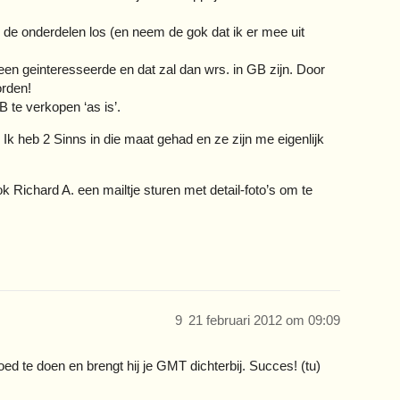
op de onderdelen los (en neem de gok dat ik er mee uit
en geinteresseerde en dat zal dan wrs. in GB zijn. Door
orden!
B te verkopen ‘as is’.
n. Ik heb 2 Sinns in die maat gehad en ze zijn me eigenlijk
 Richard A. een mailtje sturen met detail-foto’s om te
9
21 februari 2012 om 09:09
goed te doen en brengt hij je GMT dichterbij. Succes! (tu)