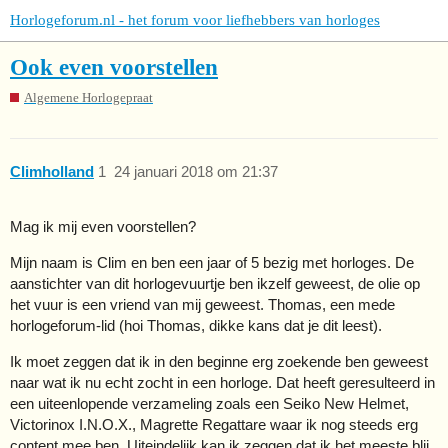
Horlogeforum.nl - het forum voor liefhebbers van horloges
Ook even voorstellen
Algemene Horlogepraat
Climholland
1
24 januari 2018 om 21:37
Mag ik mij even voorstellen?
Mijn naam is Clim en ben een jaar of 5 bezig met horloges. De
aanstichter van dit horlogevuurtje ben ikzelf geweest, de olie op
het vuur is een vriend van mij geweest. Thomas, een mede
horlogeforum-lid (hoi Thomas, dikke kans dat je dit leest).
Ik moet zeggen dat ik in den beginne erg zoekende ben geweest
naar wat ik nu echt zocht in een horloge. Dat heeft geresulteerd in
een uiteenlopende verzameling zoals een Seiko New Helmet,
Victorinox I.N.O.X., Magrette Regattare waar ik nog steeds erg
content mee ben. Uiteindelijk kan ik zeggen dat ik het meeste blij