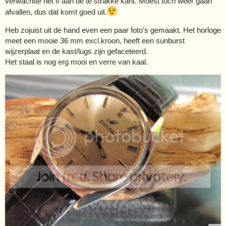
verwachtte nét ff aan de te strakke kant. Moest toch weer gaan
afvallen, dus dat komt goed uit.
Heb zojuist uit de hand even een paar foto’s gemaakt. Het horloge
meet een mooie 36 mm excl.kroon, heeft een sunburst
wijzerplaat en de kast/lugs zijn gefaceteerd.
Het staal is nog erg mooi en verre van kaal.