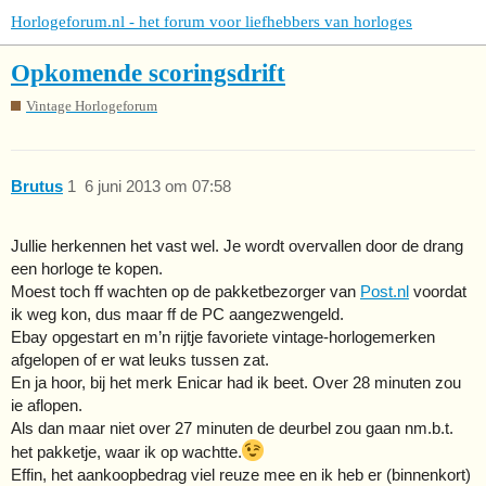
Horlogeforum.nl - het forum voor liefhebbers van horloges
Opkomende scoringsdrift
Vintage Horlogeforum
Brutus
1
6 juni 2013 om 07:58
Jullie herkennen het vast wel. Je wordt overvallen door de drang
een horloge te kopen.
Moest toch ff wachten op de pakketbezorger van
Post.nl
voordat
ik weg kon, dus maar ff de PC aangezwengeld.
Ebay opgestart en m’n rijtje favoriete vintage-horlogemerken
afgelopen of er wat leuks tussen zat.
En ja hoor, bij het merk Enicar had ik beet. Over 28 minuten zou
ie aflopen.
Als dan maar niet over 27 minuten de deurbel zou gaan nm.b.t.
het pakketje, waar ik op wachtte.
Effin, het aankoopbedrag viel reuze mee en ik heb er (binnenkort)