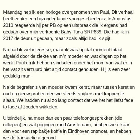
Maandag heb ik een horloge overgenomen van Paul. Dit verhaal
heeft echter een bijzonder lange voorgeschiedenis: In Augustus
2019 reageerde hij per PB op een uitspraak die ik ergens had
gedaan over mijn verkochte Baby Tuna SRP639. Die had ik in
2017 de deur uit gedaan, maar zoals altijd had ik spijt.
Nu had ik wel interesse, maar ik was op dat moment totaal
afgeleid door de ziekte van m’n moeder en wat dingen op het
werk. Paul en ik hebben sindsdien onder het mom van wat er in
het vat zit verzuurd niet altijd contact gehouden. Hij is een zeer
geduldig man.
Na de begrafenis van moeder kwam kerst, maar tussen kerst en
oud en nieuw probeerden we steeds spijkers met koppen te
slaan. We hadden nu al zo lang contact dat we het het liefst face
to face af zouden wikkelen.
Uiteindelijk, na meer dan een paar telefoongesprekken (die
uitliepen) en wat pogingen rond Amsterdam, hebben we elkaar
dan voor een rap bakje koffie in Eindhoven ontmoet, en hebben
we de transactie afgerond.