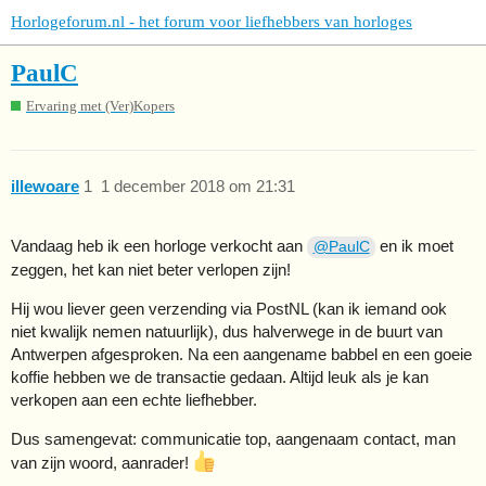
Horlogeforum.nl - het forum voor liefhebbers van horloges
PaulC
Ervaring met (Ver)Kopers
illewoare
1
1 december 2018 om 21:31
Vandaag heb ik een horloge verkocht aan
en ik moet
@PaulC
zeggen, het kan niet beter verlopen zijn!
Hij wou liever geen verzending via PostNL (kan ik iemand ook
niet kwalijk nemen natuurlijk), dus halverwege in de buurt van
Antwerpen afgesproken. Na een aangename babbel en een goeie
koffie hebben we de transactie gedaan. Altijd leuk als je kan
verkopen aan een echte liefhebber.
Dus samengevat: communicatie top, aangenaam contact, man
van zijn woord, aanrader!