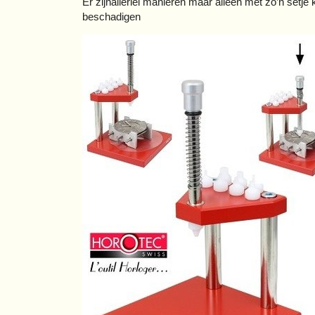
Er zijnallerlei manieren maar alleen met zo’n setje
beschadigen