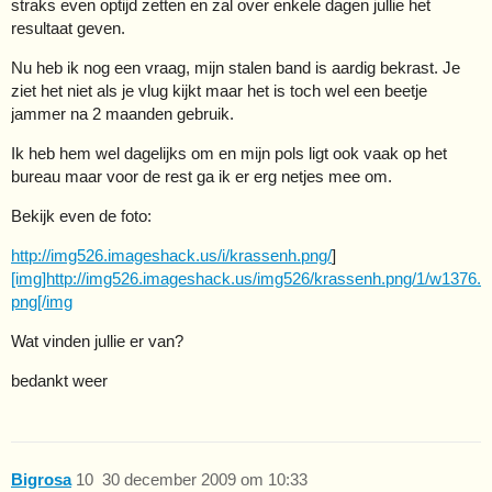
straks even optijd zetten en zal over enkele dagen jullie het
resultaat geven.
Nu heb ik nog een vraag, mijn stalen band is aardig bekrast. Je
ziet het niet als je vlug kijkt maar het is toch wel een beetje
jammer na 2 maanden gebruik.
Ik heb hem wel dagelijks om en mijn pols ligt ook vaak op het
bureau maar voor de rest ga ik er erg netjes mee om.
Bekijk even de foto:
http://img526.imageshack.us/i/krassenh.png/
]
[img]http://img526.imageshack.us/img526/krassenh.png/1/w1376.
png[/img
Wat vinden jullie er van?
bedankt weer
Bigrosa
10
30 december 2009 om 10:33