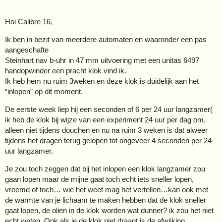
Hoi Calibre 16,
Ik ben in bezit van meerdere automaten en waaronder een pas
aangeschafte
Steinhart nav b-uhr in 47 mm uitvoering met een unitas 6497
handopwinder een pracht klok vind ik.
Ik heb hem nu ruim 3weken en deze klok is duidelijk aan het
“inlopen” op dit moment.
De eerste week liep hij een seconden of 6 per 24 uur langzamer(
ik heb de klok bij wijze van een experiment 24 uur per dag om,
alleen niet tijdens douchen en nu na ruim 3 weken is dat alweer
tijdens het dragen terug gelopen tot ongeveer 4 seconden per 24
uur langzamer.
Je zou toch zeggen dat bij het inlopen een klok langzamer zou
gaan lopen maar de mijne gaat toch echt iets sneller lopen,
vreemd of toch… wie het weet mag het vertellen…kan ook met
de warmte van je lichaam te maken hebben dat de klok sneller
gaat lopen, de olien in de klok worden wat dunner? ik zou het niet
echt weten. Ook als je de klok niet draagt is de afwijking