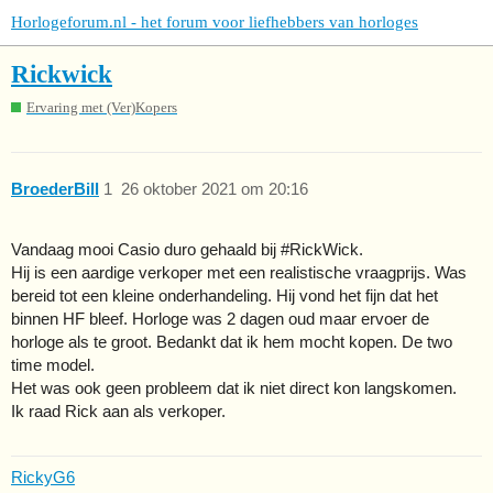
Horlogeforum.nl - het forum voor liefhebbers van horloges
Rickwick
Ervaring met (Ver)Kopers
BroederBill
1
26 oktober 2021 om 20:16
Vandaag mooi Casio duro gehaald bij
#RickWick
.
Hij is een aardige verkoper met een realistische vraagprijs. Was
bereid tot een kleine onderhandeling. Hij vond het fijn dat het
binnen HF bleef. Horloge was 2 dagen oud maar ervoer de
horloge als te groot. Bedankt dat ik hem mocht kopen. De two
time model.
Het was ook geen probleem dat ik niet direct kon langskomen.
Ik raad Rick aan als verkoper.
RickyG6