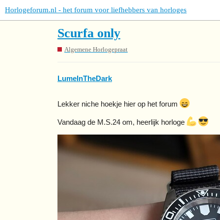
Horlogeforum.nl - het forum voor liefhebbers van horloges
Scurfa only
Algemene Horlogepraat
LumeInTheDark
Lekker niche hoekje hier op het forum
Vandaag de M.S.24 om, heerlijk horloge