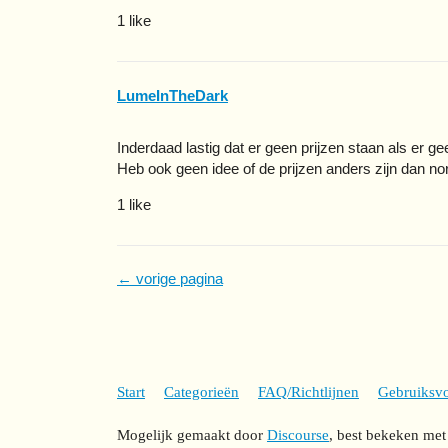
1 like
LumeInTheDark
Inderdaad lastig dat er geen prijzen staan als er gee
Heb ook geen idee of de prijzen anders zijn dan n
1 like
← vorige pagina
Start
Categorieën
FAQ/Richtlijnen
Gebruiksv
Mogelijk gemaakt door
Discourse
, best bekeken met