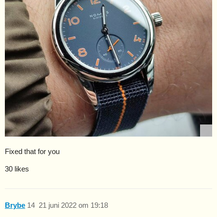
Fixed that for you
30 likes
Brybe
14
21 juni 2022 om 19:18