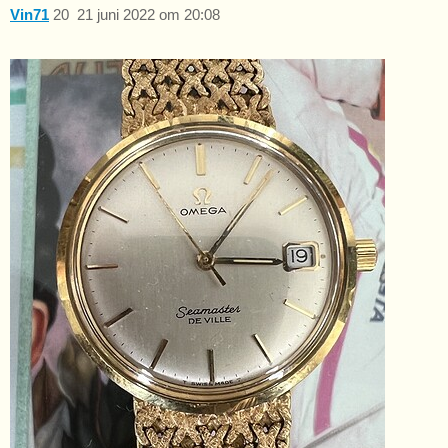
Vin71
20
21 juni 2022 om 20:08