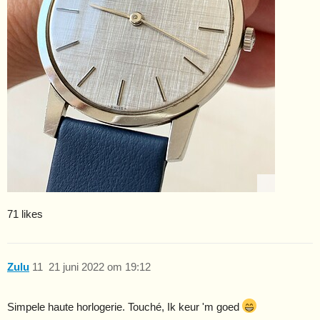
71 likes
Zulu
11
21 juni 2022 om 19:12
Simpele haute horlogerie. Touché, Ik keur 'm goed