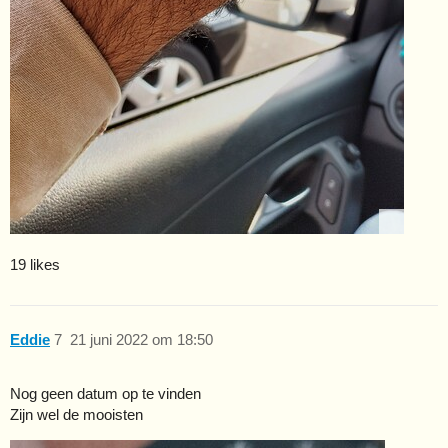
19 likes
Eddie
7
21 juni 2022 om 18:50
Nog geen datum op te vinden
Zijn wel de mooisten