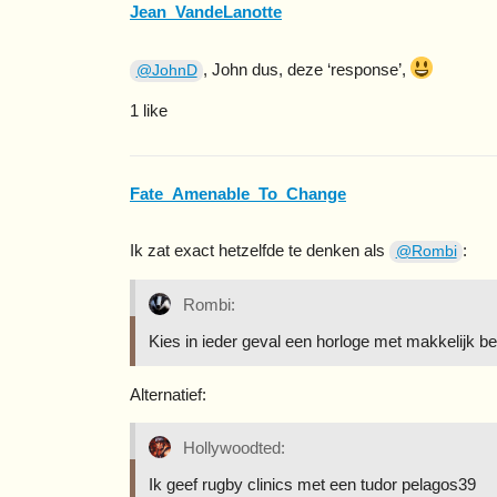
Jean_VandeLanotte
, John dus, deze ‘response’,
@JohnD
1 like
Fate_Amenable_To_Change
Ik zat exact hetzelfde te denken als
:
@Rombi
Rombi:
Kies in ieder geval een horloge met makkelijk b
Alternatief:
Hollywoodted:
Ik geef rugby clinics met een tudor pelagos39