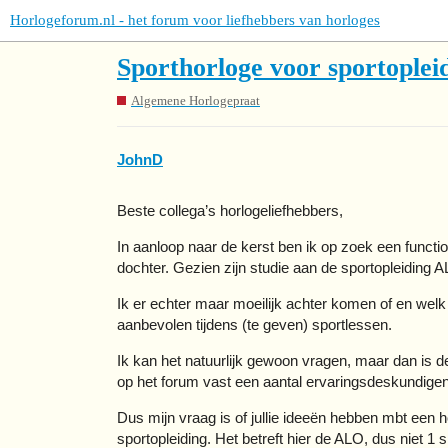
Horlogeforum.nl - het forum voor liefhebbers van horloges
Sporthorloge voor sportoplei
Algemene Horlogepraat
JohnD
Beste collega’s horlogeliefhebbers,
In aanloop naar de kerst ben ik op zoek een functi
dochter. Gezien zijn studie aan de sportopleiding A
Ik er echter maar moeilijk achter komen of en welk
aanbevolen tijdens (te geven) sportlessen.
Ik kan het natuurlijk gewoon vragen, maar dan is de
op het forum vast een aantal ervaringsdeskundigen 
Dus mijn vraag is of jullie ideeën hebben mbt een
sportopleiding. Het betreft hier de ALO, dus niet 1 s