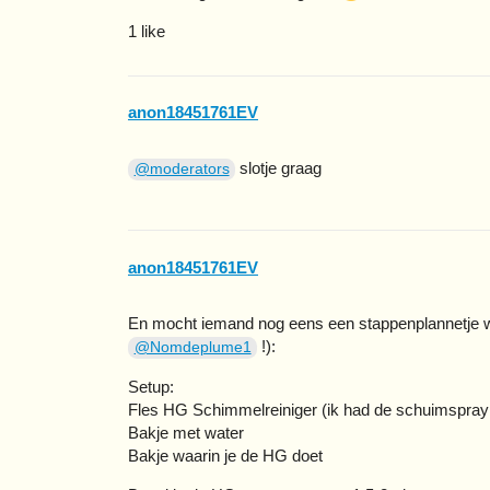
1 like
anon18451761EV
slotje graag
@moderators
anon18451761EV
En mocht iemand nog eens een stappenplannetje wi
!):
@Nomdeplume1
Setup:
Fles HG Schimmelreiniger (ik had de schuimspray 
Bakje met water
Bakje waarin je de HG doet