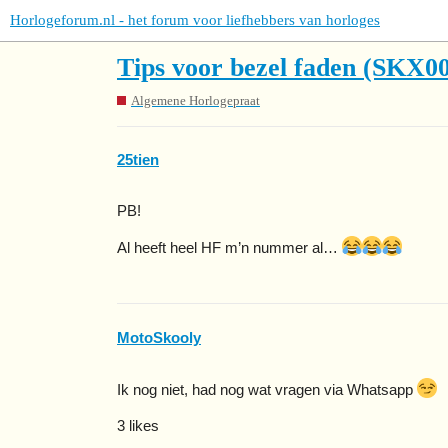
Horlogeforum.nl - het forum voor liefhebbers van horloges
Tips voor bezel faden (SKX00
Algemene Horlogepraat
25tien
PB!
Al heeft heel HF m’n nummer al…
MotoSkooly
Ik nog niet, had nog wat vragen via Whatsapp
3 likes