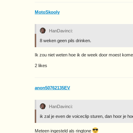
MotoSkooly
HanDavinci:
8 weken geen pils drinken.
Ik zou niet weten hoe ik de week door moest komen
2 likes
anon50762135EV
HanDavinci:
ik zal je even de voiceclip sturen, dan hoor je hoe
Meteen ingesteld als ringtone