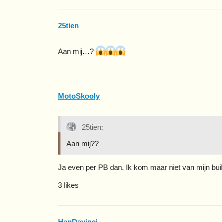
25tien
Aan mij…?
MotoSkooly
25tien:
Aan mij??
Ja even per PB dan. Ik kom maar niet van mijn bui
3 likes
HanDavinci