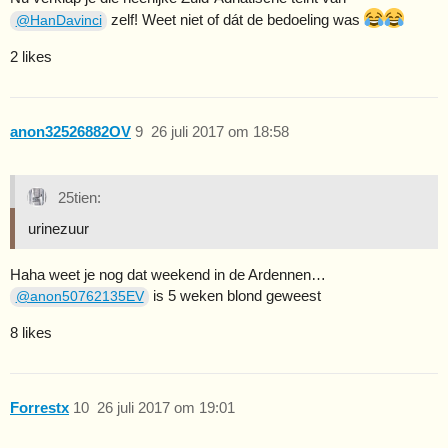
zelf! Weet niet of dát de bedoeling was
@HanDavinci
2 likes
anon32526882OV
9
26 juli 2017 om 18:58
25tien:
urinezuur
Haha weet je nog dat weekend in de Ardennen…
is 5 weken blond geweest
@anon50762135EV
8 likes
Forrestx
10
26 juli 2017 om 19:01