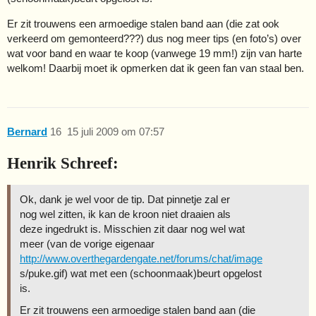
Er zit trouwens een armoedige stalen band aan (die zat ook
verkeerd om gemonteerd???) dus nog meer tips (en foto’s) over
wat voor band en waar te koop (vanwege 19 mm!) zijn van harte
welkom! Daarbij moet ik opmerken dat ik geen fan van staal ben.
Bernard
16
15 juli 2009 om 07:57
Henrik Schreef:
Ok, dank je wel voor de tip. Dat pinnetje zal er
nog wel zitten, ik kan de kroon niet draaien als
deze ingedrukt is. Misschien zit daar nog wel wat
meer (van de vorige eigenaar
http://www.overthegardengate.net/forums/chat/image
s/puke.gif) wat met een (schoonmaak)beurt opgelost
is.
Er zit trouwens een armoedige stalen band aan (die