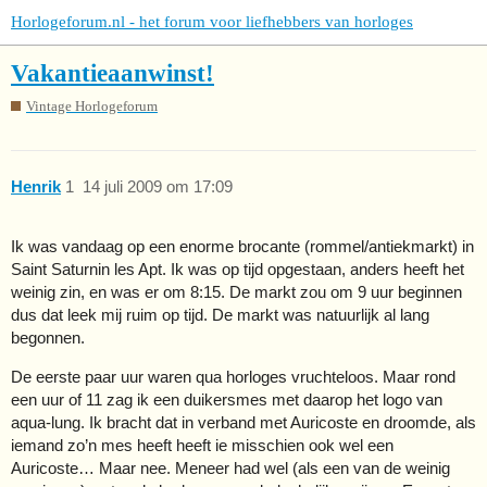
Horlogeforum.nl - het forum voor liefhebbers van horloges
Vakantieaanwinst!
Vintage Horlogeforum
Henrik
1
14 juli 2009 om 17:09
Ik was vandaag op een enorme brocante (rommel/antiekmarkt) in
Saint Saturnin les Apt. Ik was op tijd opgestaan, anders heeft het
weinig zin, en was er om 8:15. De markt zou om 9 uur beginnen
dus dat leek mij ruim op tijd. De markt was natuurlijk al lang
begonnen.
De eerste paar uur waren qua horloges vruchteloos. Maar rond
een uur of 11 zag ik een duikersmes met daarop het logo van
aqua-lung. Ik bracht dat in verband met Auricoste en droomde, als
iemand zo’n mes heeft heeft ie misschien ook wel een
Auricoste… Maar nee. Meneer had wel (als een van de weinig