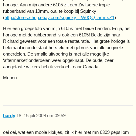
horloge. Aan mijn andere 6105 zit een Zwitserse tropic
rubberband van 19mm, o.a. te koop bij Squinky
(
http://stores.shop.ebay.com/squinky__W0QQ_armrsZ1
)
Hier een groepsfoto van mijn 6105s met beide banden. En ja, het
horloge met de rubberband is ook een 6105! Beide zijn naar
Richard geweest voor een totale restauratie. Het grote horloge is
helemaal in oude staat hersteld met gebruik van alle originele
onderdelen. De smalle uitvoering is met alle mogelijke
‘aftermarket’ onderdelen weer opgeknapt. De oude, zeer
aangetaste wijzers heb ik verkocht naar Canada!
Menno
hardy
18
15 juli 2009 om 09:59
oei oei, wat een mooie klokjes, zit ik hier met mn 6309 pepsi om