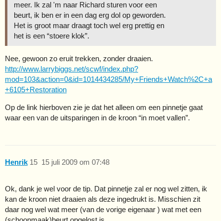
meer. Ik zal 'm naar Richard sturen voor een
beurt, ik ben er in een dag erg dol op geworden.
Het is groot maar draagt toch wel erg prettig en
het is een “stoere klok”.
Nee, gewoon zo eruit trekken, zonder draaien.
http://www.larrybiggs.net/scwf/index.php?
mod=103&action=0&id=1014434285/My+Friends+Watch%2C+a
+6105+Restoration
Op de link hierboven zie je dat het alleen om een pinnetje gaat
waar een van de uitsparingen in de kroon “in moet vallen”.
Henrik
15
15 juli 2009 om 07:48
Ok, dank je wel voor de tip. Dat pinnetje zal er nog wel zitten, ik
kan de kroon niet draaien als deze ingedrukt is. Misschien zit
daar nog wel wat meer (van de vorige eigenaar
) wat met een
(schoonmaak)beurt opgelost is.