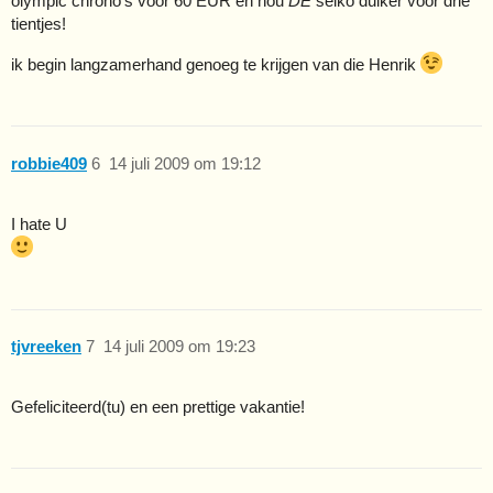
olympic chrono’s voor 60 EUR en nou
DE
seiko duiker voor drie
tientjes!
ik begin langzamerhand genoeg te krijgen van die Henrik
robbie409
6
14 juli 2009 om 19:12
I hate U
tjvreeken
7
14 juli 2009 om 19:23
Gefeliciteerd(tu) en een prettige vakantie!