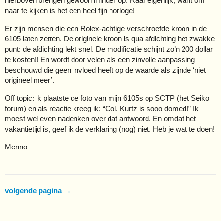
hierboven brengen gewoon minder op. Raar eigenlijk, want om
naar te kijken is het een heel fijn horloge!
Er zijn mensen die een Rolex-achtige verschroefde kroon in de
6105 laten zetten. De originele kroon is qua afdichting het zwakke
punt: de afdichting lekt snel. De modificatie schijnt zo’n 200 dollar
te kosten!! En wordt door velen als een zinvolle aanpassing
beschouwd die geen invloed heeft op de waarde als zijnde ‘niet
origineel meer’.
Off topic: ik plaatste de foto van mijn 6105s op SCTP (het Seiko
forum) en als reactie kreeg ik: “Col. Kurtz is sooo domed!” Ik
moest wel even nadenken over dat antwoord. En omdat het
vakantietijd is, geef ik de verklaring (nog) niet. Heb je wat te doen!
Menno
volgende pagina →